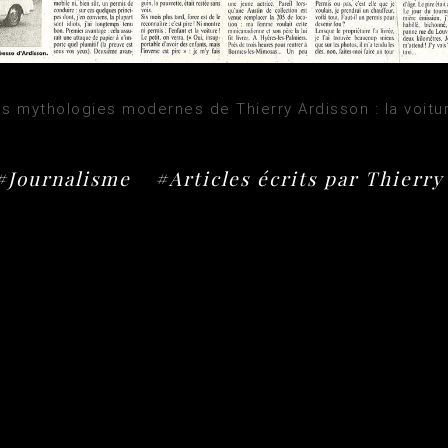
s mythologies modernes de Thierry Ardisson : la voitu
#Journalisme
#Articles écrits par Thierry