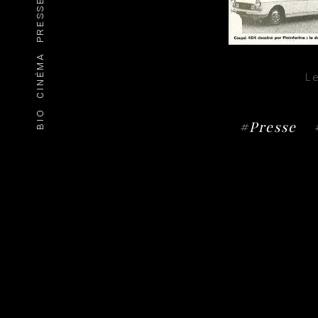
PRESSE
CINÉMA
Le
BIO
#Presse