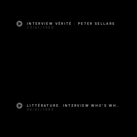
INTERVIEW VÉRITÉ : PETER SELLARS
13/01/1990
LITTÉRATURE. INTERVIEW WHO'S WHO : ERIC NEUHOFF
06/01/1990