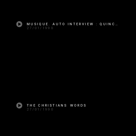
MUSIQUE. AUTO INTERVIEW : QUINCY JONES
27/01/1990
THE CHRISTIANS WORDS
27/01/1990