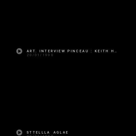
ART. INTERVIEW PINCEAU : KEITH HARING
20/01/1990
STTELLLA AGLAE