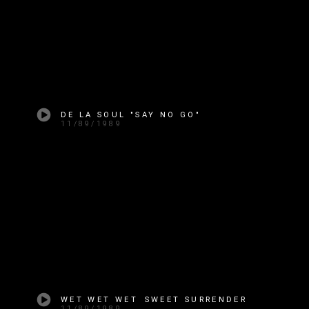
DE LA SOUL "SAY NO GO"
11/89/1989
WET WET WET SWEET SURRENDER
11/89/1989