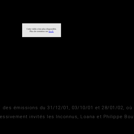
f des émissions du 31/12/01, 03/10/01 et 28/01/02, où
essivement invités les Inconnus, Loana et Philippe Bou