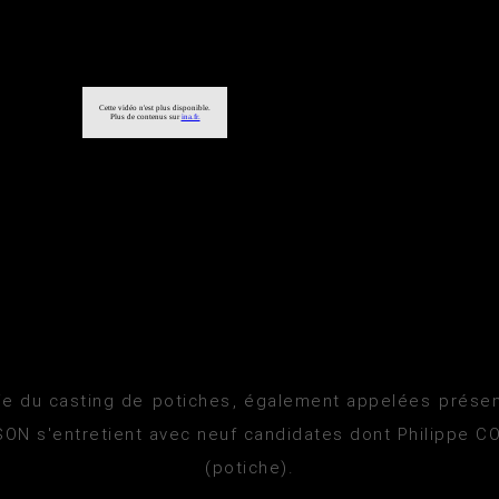
e du casting de potiches, également appelées présenc
SON s'entretient avec neuf candidates dont Philippe CO
(potiche).