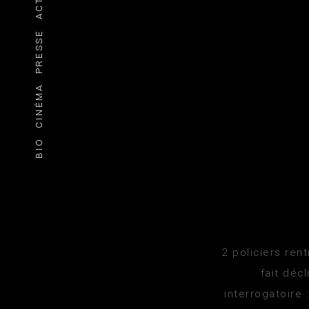
ACTU
PRESSE
CINÉMA
BIO
2 policiers ren
fait déc
interrogatoire 