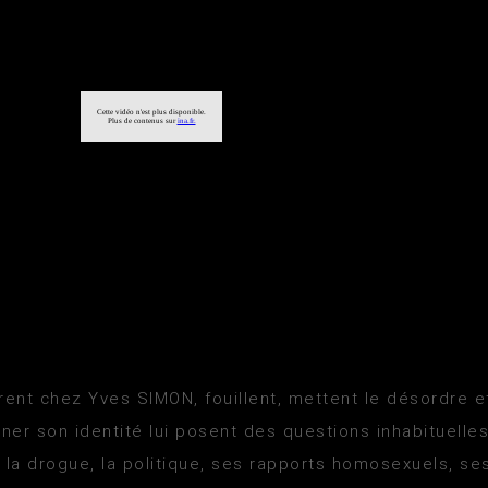
trent chez Yves SIMON, fouillent, mettent le désordre et
liner son identité lui posent des questions inhabituelle
: la drogue, la politique, ses rapports homosexuels, s