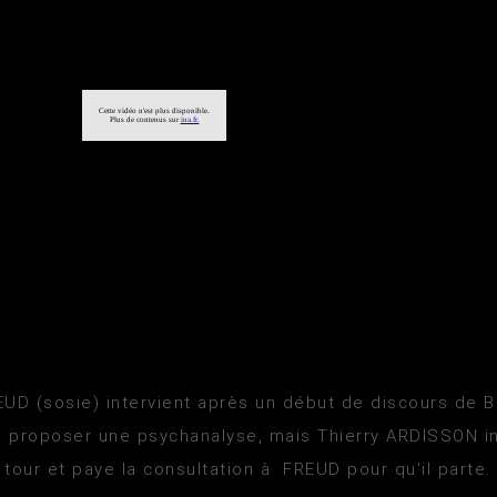
UD (sosie) intervient après un début de discours de B
ui proposer une psychanalyse, mais Thierry ARDISSON i
tour et paye la consultation à FREUD pour qu'il parte.