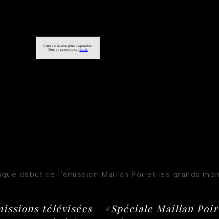
ique début de l'émission Maillan Poiret les grands mom
issions télévisées
#Spéciale Maillan Poir