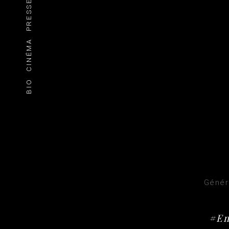
PRESSE
CINÉMA
BIO
Génér
#Em