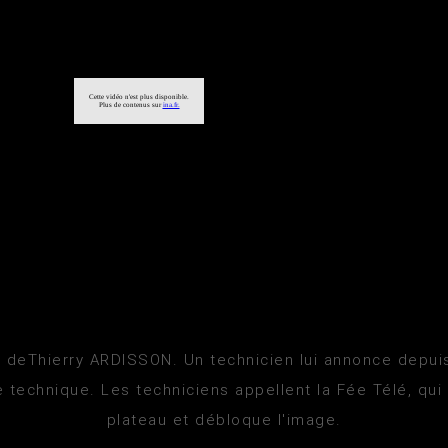
 deThierry ARDISSON. Un technicien lui annonce depuis 
 technique. Les techniciens appellent la Fée Télé, qui 
plateau et débloque l'image.