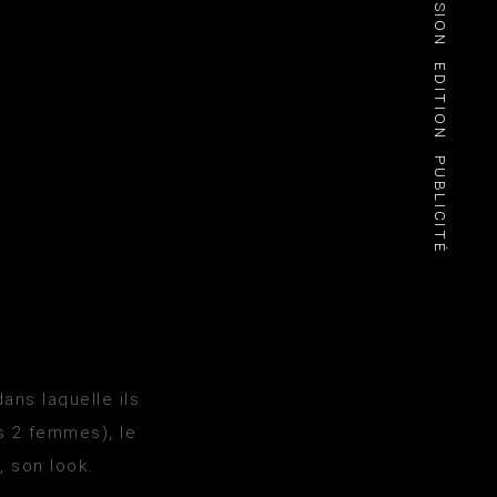
EDITION
PUBLICITÉ
ns laquelle ils
s 2 femmes), le
, son look.