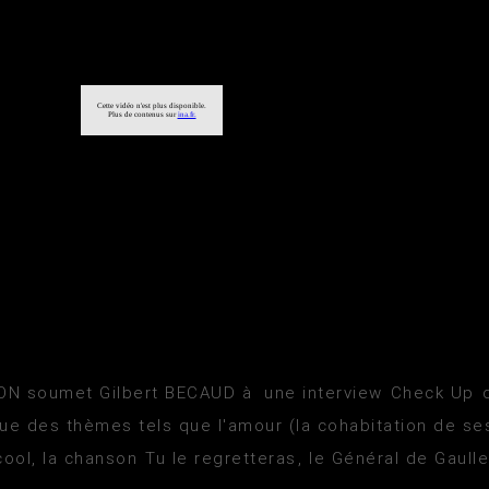
ON soumet Gilbert BECAUD à une interview Check Up da
ue des thèmes tels que l'amour (la cohabitation de se
lcool, la chanson Tu le regretteras, le Général de Gaulle