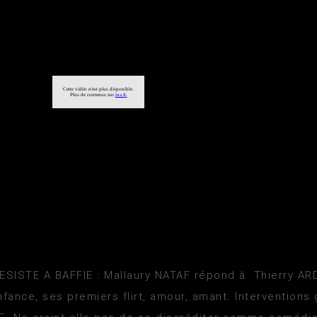
SISTE A BAFFIE : Mallaury NATAF répond à Thierry AR
fance, ses premiers flirt, amour, amant. Interventions