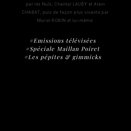
par les Nuls, Chantal LAUBY et Alain
CHABAT, puis de façon plus vivante par
Muriel ROBIN et lui-même.
#Emissions télévisées
#Spéciale Maillan Poiret
#Les pépites & gimmicks