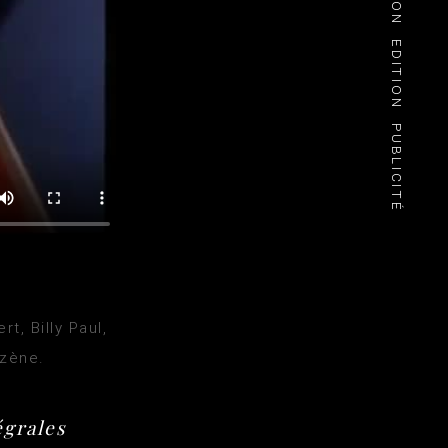
EDITION
PUBLICITÉ
t, Billy Paul,
izène.
égrales