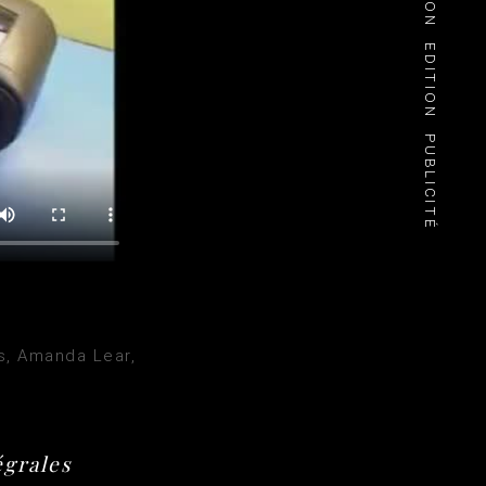
EDITION
PUBLICITÉ
s, Amanda Lear,
égrales