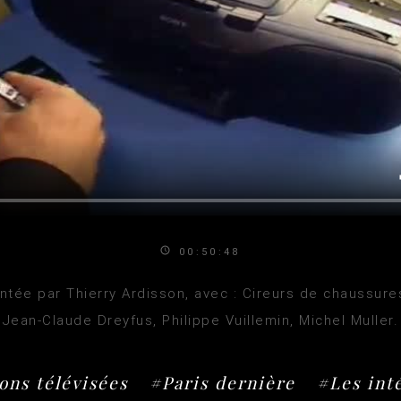
00:50:48
ntée par Thierry Ardisson, avec : Cireurs de chaussure
Jean-Claude Dreyfus, Philippe Vuillemin, Michel Muller.
ons télévisées
#Paris dernière
#Les int