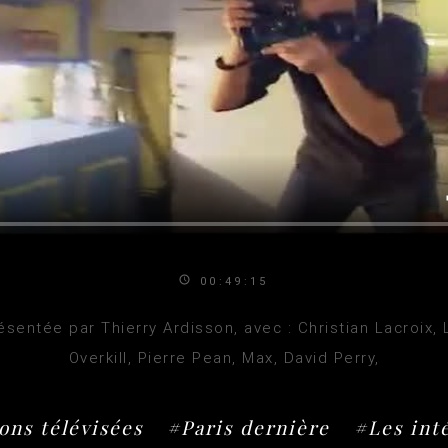
00:49:15
sentée par Thierry Ardisson, avec : Christian Lacroix, 
Overkill, Pierre Pean, Max, David Perry,
ons télévisées
#Paris dernière
#Les int