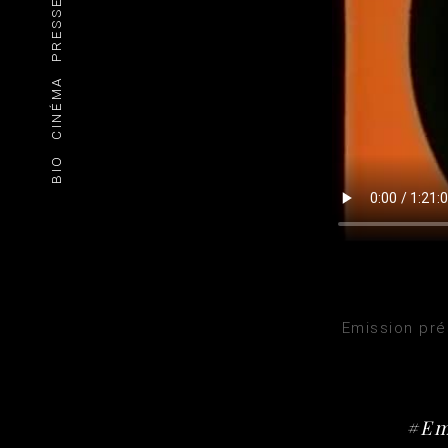
PRESSE
CINÉMA
BIO
Emission pré
#Em