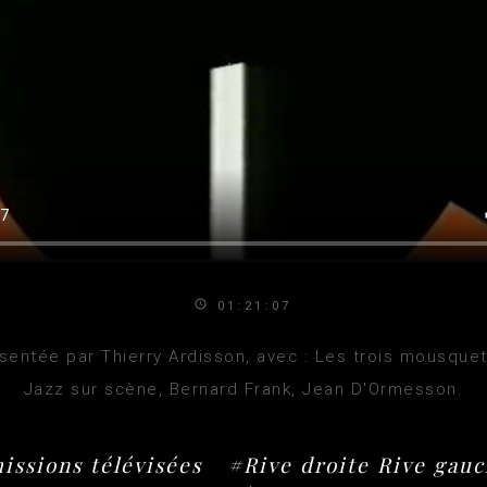
01:21:07
sentée par Thierry Ardisson, avec : Les trois mousquet
Jazz sur scène, Bernard Frank, Jean D'Ormesson.
issions télévisées
#Rive droite Rive gau