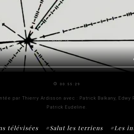
00:55:29
tée par Thierry Ardisson avec : Patrick Balkany, Edwy 
Patrick Eudeline.
s télévisées
#Salut les terriens
#Les in