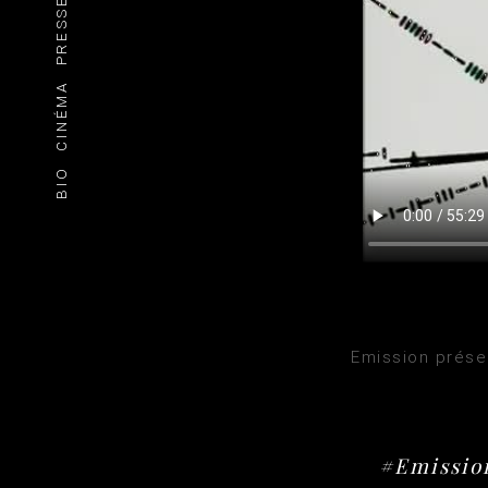
PRESSE
CINÉMA
BIO
Emission présen
#Emission