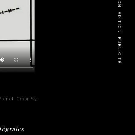
EDITION
PUBLICITÉ
Plenel, Omar Sy,
tégrales