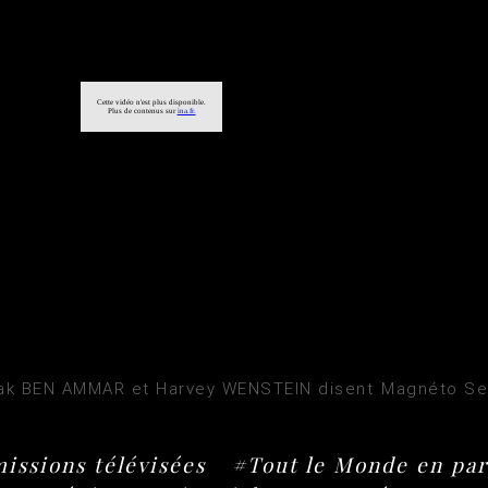
ak BEN AMMAR et Harvey WENSTEIN disent Magnéto Se
issions télévisées
#Tout le Monde en par