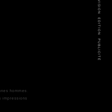
TÉLÉVISION
EDITION
PUBLICITÉ
eunes hommes.
s impressions