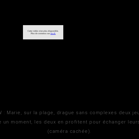
: Marie, sur la plage, drague sans complexes deux j
te un moment, les deux en profitent pour échanger leur
(caméra cachée).