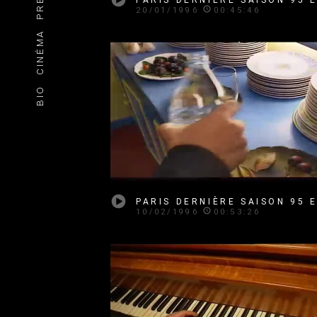
20/01/1996
00:45:46
CINÉMA
BIO
10/02/1996
00:53:26