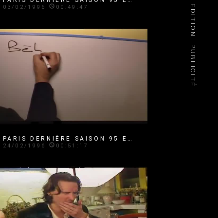
EDITION
03/02/1996
00:49:47
PUBLICITÉ
PARIS DERNIÈRE SAISON 95 EMISSION 22
24/02/1996
00:51:17