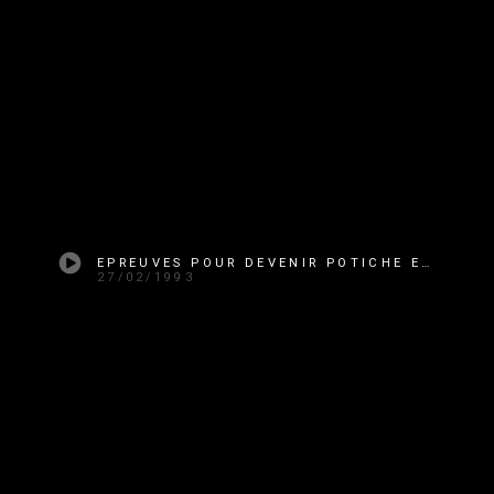
EPREUVES POUR DEVENIR POTICHE ET CASTING DE POTICHES N°1
27/02/1993